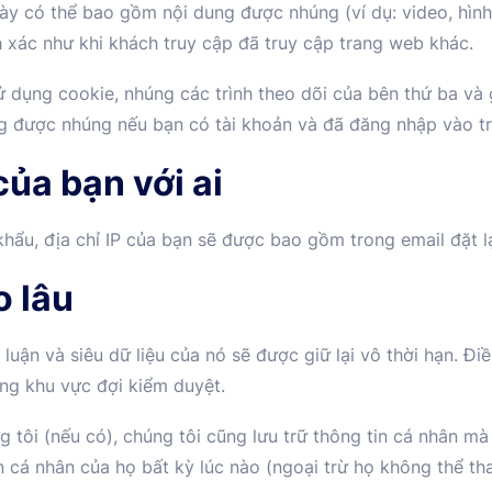
ày có thể bao gồm nội dung được nhúng (ví dụ: video, hình 
xác như khi khách truy cập đã truy cập trang web khác.
ử dụng cookie, nhúng các trình theo dõi của bên thứ ba và
ng được nhúng nếu bạn có tài khoản và đã đăng nhập vào t
của bạn với ai
hẩu, địa chỉ IP của bạn sẽ được bao gồm trong email đặt lạ
o lâu
h luận và siêu dữ liệu của nó sẽ được giữ lại vô thời hạn. Đ
ong khu vực đợi kiểm duyệt.
 tôi (nếu có), chúng tôi cũng lưu trữ thông tin cá nhân m
 cá nhân của họ bất kỳ lúc nào (ngoại trừ họ không thể tha