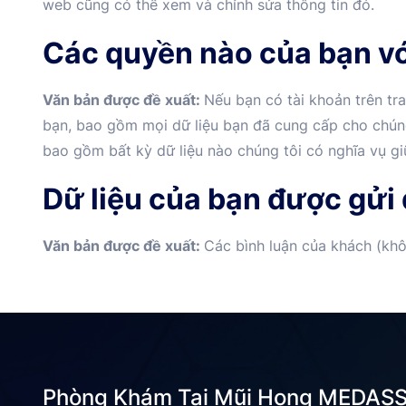
web cũng có thể xem và chỉnh sửa thông tin đó.
Các quyền nào của bạn vớ
Văn bản được đề xuất:
Nếu bạn có tài khoản trên tr
bạn, bao gồm mọi dữ liệu bạn đã cung cấp cho chúng
bao gồm bất kỳ dữ liệu nào chúng tôi có nghĩa vụ g
Dữ liệu của bạn được gửi
Văn bản được đề xuất:
Các bình luận của khách (khô
Phòng Khám Tai Mũi Họng MEDASS