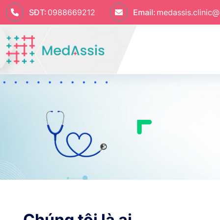
SĐT:
0988669212
Email:
medassis.clinic
Chúng tôi là ai