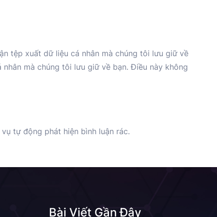
ận tệp xuất dữ liệu cá nhân mà chúng tôi lưu giữ về
á nhân mà chúng tôi lưu giữ về bạn. Điều này không
vụ tự động phát hiện bình luận rác.
Bài Viết Gần Đây