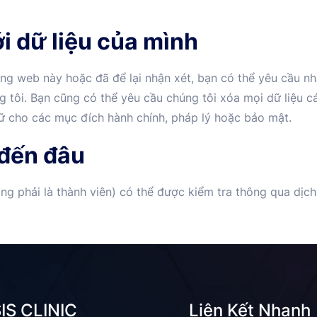
i dữ liệu của mình
ang web này hoặc đã để lại nhận xét, bạn có thể yêu cầu nh
 tôi. Bạn cũng có thể yêu cầu chúng tôi xóa mọi dữ liệu c
iữ cho các mục đích hành chính, pháp lý hoặc bảo mật.
 đến đâu
ng phải là thành viên) có thể được kiểm tra thông qua dịch 
IS CLINIC
Liên Kết Nhanh