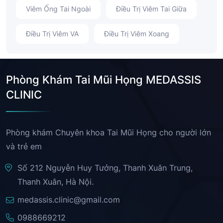
Viêm Ống Tai Ngoài
Điều Trị Viêm Tai Giữa
Điều Trị Viêm VA
Điều Trị Viêm Xoang
Phòng Khám Tai Mũi Họng MEDASSIS
CLINIC
Phòng khám Chuyên khoa Tai Mũi Họng cho người lớn
và trẻ em
Số 212 Nguyễn Huy Tưởng, Thanh Xuân Trung,
Thanh Xuân, Hà Nội.
medassis.clinic@gmail.com
0988669212