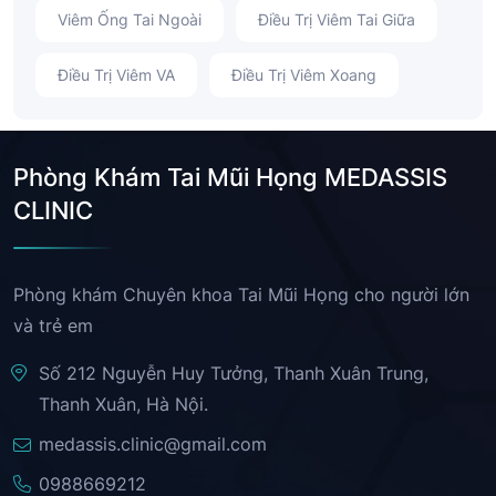
Viêm Ống Tai Ngoài
Điều Trị Viêm Tai Giữa
Điều Trị Viêm VA
Điều Trị Viêm Xoang
Phòng Khám Tai Mũi Họng MEDASSIS
CLINIC
Phòng khám Chuyên khoa Tai Mũi Họng cho người lớn
và trẻ em
Số 212 Nguyễn Huy Tưởng, Thanh Xuân Trung,
Thanh Xuân, Hà Nội.
medassis.clinic@gmail.com
0988669212