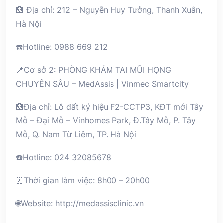
🏥 Địa chỉ: 212 – Nguyễn Huy Tưởng, Thanh Xuân,
Hà Nội
☎️Hotline: 0988 669 212
📍Cơ sở 2: PHÒNG KHÁM TAI MŨI HỌNG
CHUYÊN SÂU – MedAssis | Vinmec Smartcity
🏥Địa chỉ: Lô đất ký hiệu F2-CCTP3, KĐT mới Tây
Mỗ – Đại Mỗ – Vinhomes Park, Đ.Tây Mỗ, P. Tây
Mỗ, Q. Nam Từ Liêm, TP. Hà Nội
☎️Hotline: 024 32085678
⏰Thời gian làm việc: 8h00 – 20h00
🌐Website: http://medassisclinic.vn