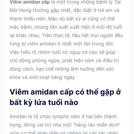
Viêm amidan cấp
là một trong những bệnh lý Tai
Mũi Họng thường gặp nhất, đặc biệt ở trẻ em và
thanh thiếu niên. Mặc dù bất kỳ ai cũng có thể
mắc bệnh, nhưng tần suất xuất hiện ở mỗi độ tuổi
lại khác nhau. Trên thực tế, hầu hết mọi người đều
từng bị viêm amidan ít nhất một lần trong đời.
Việc hiểu rõ nhóm tuổi có nguy cơ cao sẽ giúp
chủ động phòng ngừa, phát hiện sớm và điều trị
đúng cách, hạn chế những ảnh hưởng đến sức
khỏe và sinh hoạt hằng ngày.
Viêm amidan cấp có thể gặp ở
bất kỳ lứa tuổi nào
Amidan là tổ chức lympho nằm ở hai bên thành
họng, đóng vai trò như một “hàng rào miễn dịch”
giúp cơ thể nhận diện và chống lại các tác nhân