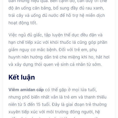
bản nhưng hiệu quả. Bên cạnh đó, cần duy trì chế
độ ăn uống cân bằng, bổ sung đầy đủ rau xanh,
trái cây và uống đủ nước để hỗ trợ hệ miễn dịch
hoạt động tốt.
Việc ngủ đủ giấc, tập luyện thể dục đều đặn và
hạn chế tiếp xúc với khói thuốc lá cũng góp phần
giảm nguy cơ mắc bệnh. Đối với trẻ em, phụ
huynh nên hướng dẫn trẻ che miệng khi ho, hắt hơi
và xây dựng thói quen vệ sinh cá nhân từ sớm.
Kết luận
Viêm amidan cấp
có thể gặp ở mọi lứa tuổi,
nhưng phổ biến nhất vẫn là trẻ em và thanh thiếu
niên từ 5 đến 15 tuổi. Đây là giai đoạn trẻ thường
xuyên tiếp xúc với môi trường đông người, hệ